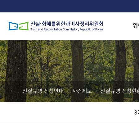
위
진실규명 신청안내
사건제보
진실규명 신청현
3