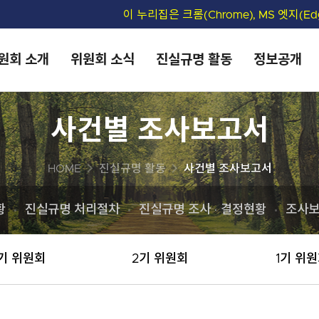
상단메뉴 바로가기
본문 바로가기
이 누리집은 크롬(Chrome), MS 엣지(
원회 소개
위원회 소식
진실규명 활동
정보공개
사건별 조사보고서
HOME
진실규명 활동
사건별 조사보고서
황
진실규명 처리절차
진실규명 조사 · 결정현황
조사
기 위원회
2기 위원회
1기 위