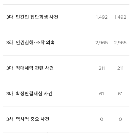
분,
사
건
3다. 민간인 집단희생 사건
1,492
1,492
수
(건),
진
실
3라. 인권침해･조작 의혹
2,965
2,965
규
명
대
상
3마. 적대세력 관련 사건
211
211
자
수
(명),
합
3바. 확정판결재심 사건
61
61
계
로
구
분
3사. 역사적 중요 사건
0
0
됩
니