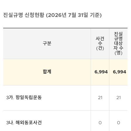
진실규명 신청현황 (2026년 7월 31일 기준)
진
진실
실
사건
규명
규
구분
수
대상
(건)
자 수
명
(명)
신
청
현
합계
6,994
6,994
황
표
입
니
3가. 항일독립운동
21
21
다.
각
항
목
은
3나. 해외동포사건
0
0
구