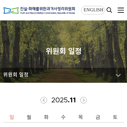
상단메뉴 바로가기
본문 바로가기
ENGLISH
위원회 일정
위원회 일정
2025
.11
일
월
화
수
목
금
토