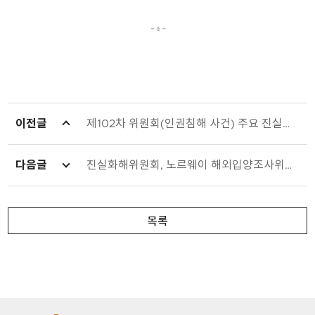
이전글
제102차 위원회(인권침해 사건) 주요 진실규명 결정 사건
다음글
진실화해위원회, 노르웨이 해외입양조사위원회와 업무협의
목록